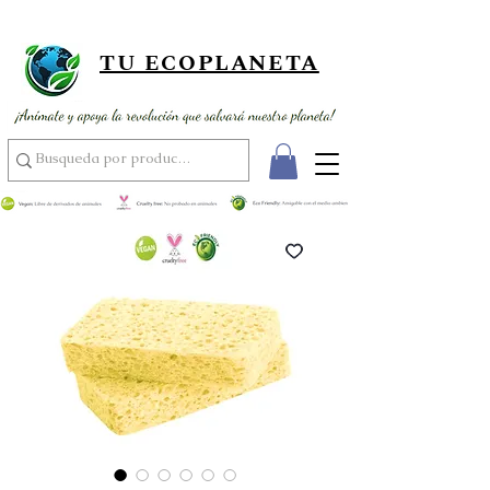
¡ Envío gratis por compras superiores a 89,900 ! ¡ Al por mayor
usando el código MAYOR15 por compras superiores a 350,000 !
TU ECOPLANETA