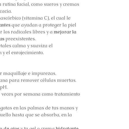
a rutina facial, como sueros y cremas
cacia.
ascórbico (vitamina C), el cual le
antes
que ayudan a proteger la piel
 los radicales libres y a
mejorar la
as
preexistentes.
tales calma y suaviza el
n y el enrojecimiento.
ar maquillaje e impurezas.
ana para remover células muertas.
 pH.
2 veces por semana como tratamiento
s gotas en las palmas de tus manos y
cuello hasta que se absorba, en la
o de ojos
y tu gel o crema
hidratante