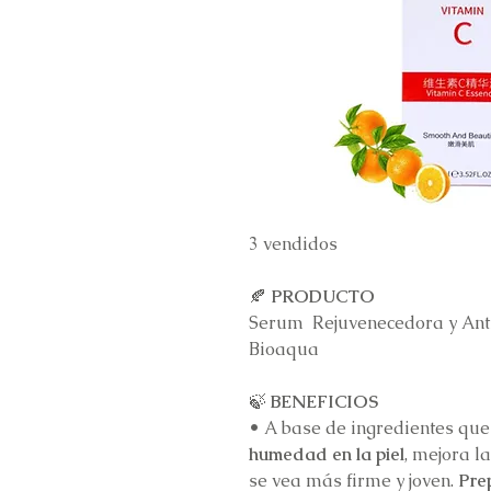
3 vendidos
🍂
PRODUCTO
Serum Rejuvenecedora y Ant
Bioaqua
🍃
BENEFICIOS
•
A base de ingredientes que
humedad en la piel
, mejora l
se vea más firme y joven.
Prep