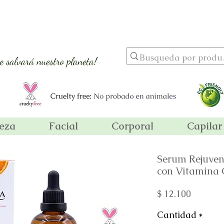
riores a 89,900 ! ¡ Al por mayor usando el código MAYOR15 por
leza
Facial
Corporal
Capilar
Serum Rejuven
con Vitamina 
Precio
$ 12.100
Cantidad
*