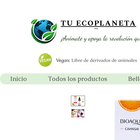
¡ Envío gratis por compras supe
TU ECOPLANETA
...
Inicio
Todos los productos
Bel