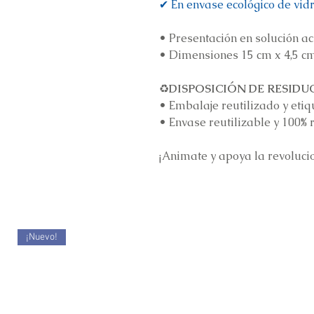
✔ En envase ecológico de vidr
•
Presentación en solución a
•
Dimensiones 15 cm x 4,5 c
♻️
DISPOSICIÓN DE RESIDU
•
Embalaje reutilizado y etiq
•
Envase reutilizable y 100% 
¡Animate y apoya la revoluci
¡Nuevo!