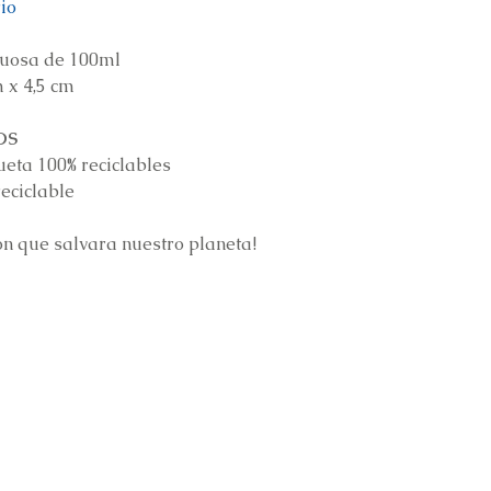
io
cuosa de 100ml
m x 4,5 cm
OS
ueta 100% reciclables
reciclable
on que salvara nuestro planeta!