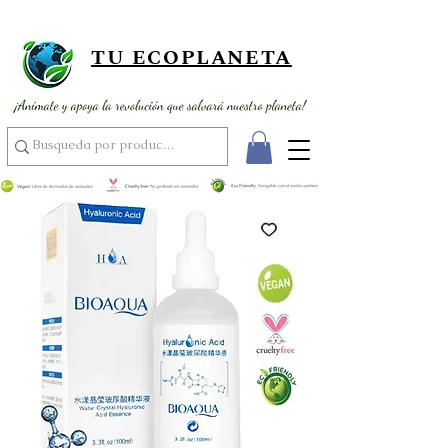
¡ Envío gratis por compras superiores a 89,900 ! ¡ Al por mayor
usando el código MAYOR15 por compras superiores a 350,000 !
TU ECOPLANETA