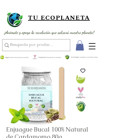
¡ Envío gratis por compras superiores a 89,900 ! ¡ Al por mayor
usando el código MAYOR15 por compras superiores a 350,000 !
TU ECOPLANETA
Enjuague Bucal 100% Natural
de Cardamomo 80g