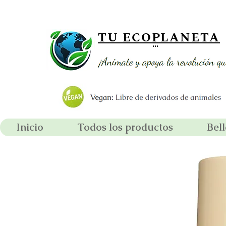
¡ Envío gratis por compras supe
TU ECOPLANETA
...
Inicio
Todos los productos
Bel