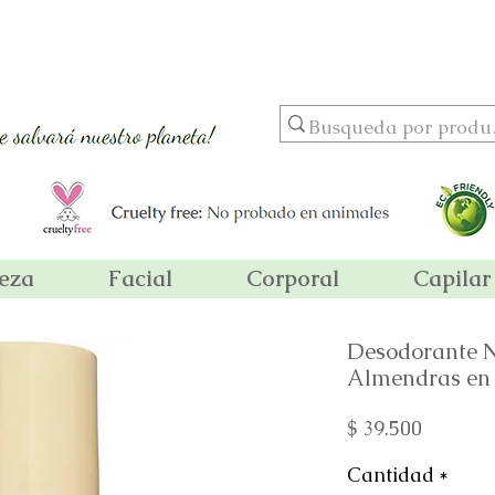
riores a 89,900 ! ¡ Al por mayor usando el código MAYOR15 por
leza
Facial
Corporal
Capilar
Desodorante N
Almendras en 
Precio
$ 39.500
Cantidad
*