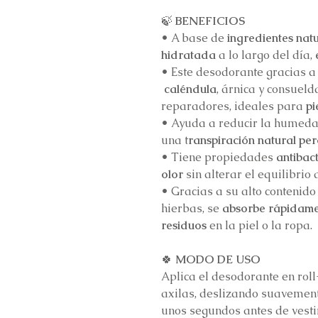
🍃
BENEFICIOS
•
A base de
ingredientes nat
hidratada
a lo largo del día,
•
Este desodorante gracias a
caléndula
, árnica y consueld
reparadores, ideales para
pi
•
Ayuda a reducir la humed
una t
ranspiración natural pe
•
Tiene propiedades
antibac
olor
sin alterar el equilibrio d
•
Gracias a su alto contenido
hierbas, se
absorbe rápidam
residuos
en la piel o la ropa.
🍀
MODO DE USO
Aplica el desodorante en roll
axilas, deslizando suavemen
unos segundos antes de vesti