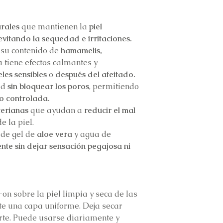
urales
que mantienen
la
piel
evitando la sequedad e irritaciones.
 su contenido de
hamamelis,
a tiene efectos calmantes y
eles sensibles
o
después del afeitado.
ad
sin bloquear los poros
, permitiendo
ro controlada.
terianas
que ayudan a
reducir el mal
e la piel.
 de gel de
aloe vera
y agua de
ente
sin dejar sensación pegajosa ni
-on sobre la piel limpia y seca de las
te una capa uniforme. Deja secar
rte. Puede usarse diariamente y