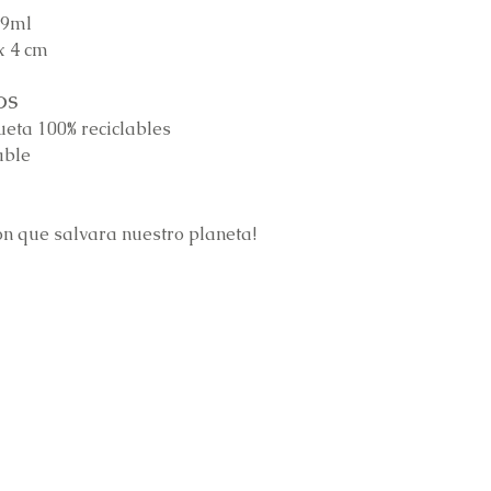
89ml
x 4 cm
OS
ueta 100% reciclables
able
on que salvara nuestro planeta!