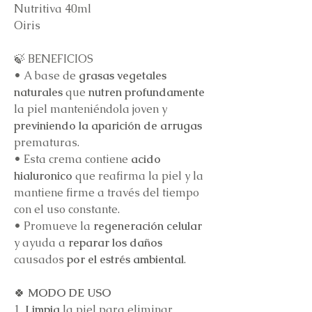
Nutritiva 40ml
Oiris
🍃 BENEFICIOS
•
A base de
grasas vegetales
naturales
que
nutren profundamente
la piel manteniéndola joven y
previniendo la aparición de arrugas
prematuras.
•
Esta crema contiene
acido
hialuronico
que reafirma la piel y la
mantiene firme a través del tiempo
con el uso constante.
•
Promueve la
regeneración celular
y ayuda a
reparar los daños
causados
por el estrés ambiental
.
🍀
MODO DE USO
1.
Limpia
la piel para eliminar