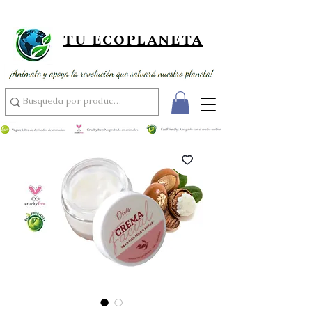
¡ Envío gratis por compras superiores a 89,900 ! ¡ Al por mayor
usando el código MAYOR15 por compras superiores a 350,000 !
TU ECOPLANETA